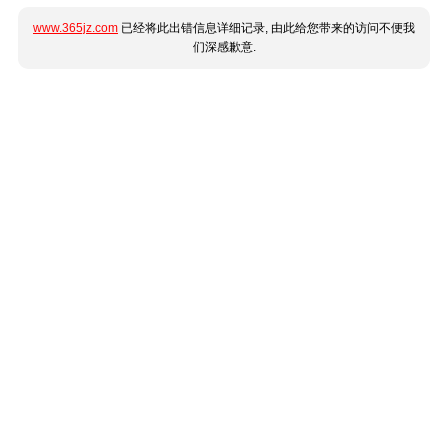
www.365jz.com
已经将此出错信息详细记录, 由此给您带来的访问不便我
们深感歉意.