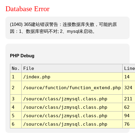
Database Error
(1040) 365建站错误警告：连接数据库失败，可能的原
因：1、数据库密码不对; 2、mysql未启动。
PHP Debug
No.
File
Line
1
/index.php
14
2
/source/function/function_extend.php
324
3
/source/class/jzmysql.class.php
211
4
/source/class/jzmysql.class.php
62
5
/source/class/jzmysql.class.php
94
6
/source/class/jzmysql.class.php
76