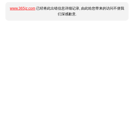
www.365jz.com
已经将此出错信息详细记录, 由此给您带来的访问不便我
们深感歉意.