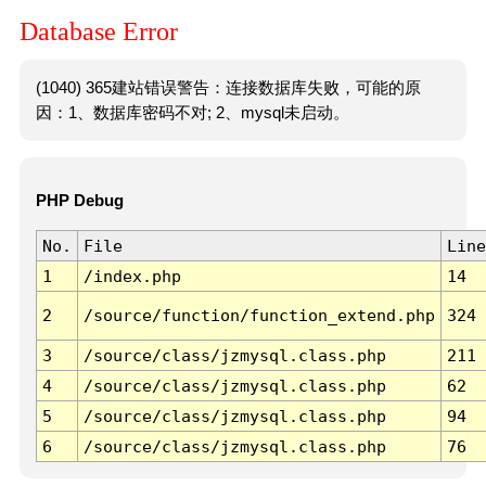
Database Error
(1040) 365建站错误警告：连接数据库失败，可能的原
因：1、数据库密码不对; 2、mysql未启动。
PHP Debug
No.
File
Line
1
/index.php
14
2
/source/function/function_extend.php
324
3
/source/class/jzmysql.class.php
211
4
/source/class/jzmysql.class.php
62
5
/source/class/jzmysql.class.php
94
6
/source/class/jzmysql.class.php
76