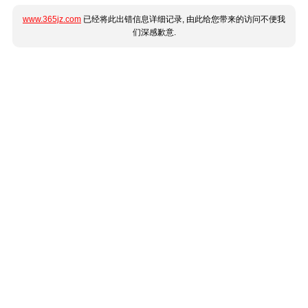
www.365jz.com
已经将此出错信息详细记录, 由此给您带来的访问不便我
们深感歉意.