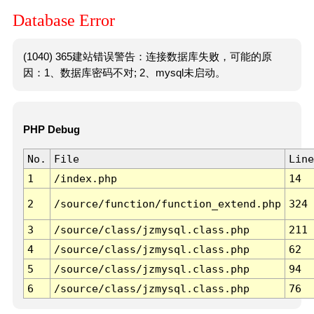
Database Error
(1040) 365建站错误警告：连接数据库失败，可能的原
因：1、数据库密码不对; 2、mysql未启动。
PHP Debug
No.
File
Line
1
/index.php
14
2
/source/function/function_extend.php
324
3
/source/class/jzmysql.class.php
211
4
/source/class/jzmysql.class.php
62
5
/source/class/jzmysql.class.php
94
6
/source/class/jzmysql.class.php
76