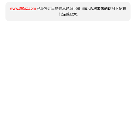
www.365jz.com
已经将此出错信息详细记录, 由此给您带来的访问不便我
们深感歉意.