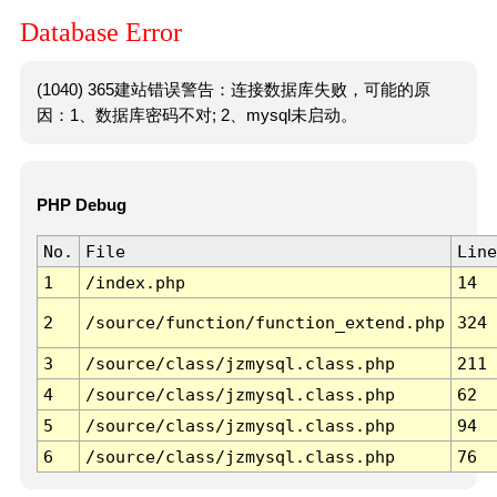
Database Error
(1040) 365建站错误警告：连接数据库失败，可能的原
因：1、数据库密码不对; 2、mysql未启动。
PHP Debug
No.
File
Line
1
/index.php
14
2
/source/function/function_extend.php
324
3
/source/class/jzmysql.class.php
211
4
/source/class/jzmysql.class.php
62
5
/source/class/jzmysql.class.php
94
6
/source/class/jzmysql.class.php
76