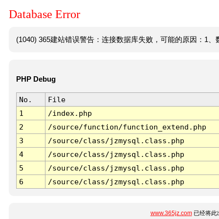
Database Error
(1040) 365建站错误警告：连接数据库失败，可能的原因：1、数
PHP Debug
No.
File
1
/index.php
2
/source/function/function_extend.php
3
/source/class/jzmysql.class.php
4
/source/class/jzmysql.class.php
5
/source/class/jzmysql.class.php
6
/source/class/jzmysql.class.php
www.365jz.com
已经将此