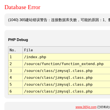
Database Error
(1040) 365建站错误警告：连接数据库失败，可能的原因：1、数
PHP Debug
No.
File
1
/index.php
2
/source/function/function_extend.php
3
/source/class/jzmysql.class.php
4
/source/class/jzmysql.class.php
5
/source/class/jzmysql.class.php
6
/source/class/jzmysql.class.php
www.365jz.com
已经将此