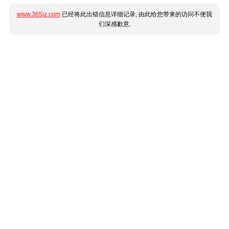
www.365jz.com
已经将此出错信息详细记录, 由此给您带来的访问不便我
们深感歉意.