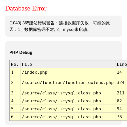
Database Error
(1040) 365建站错误警告：连接数据库失败，可能的原
因：1、数据库密码不对; 2、mysql未启动。
PHP Debug
No.
File
Line
1
/index.php
14
2
/source/function/function_extend.php
324
3
/source/class/jzmysql.class.php
211
4
/source/class/jzmysql.class.php
62
5
/source/class/jzmysql.class.php
94
6
/source/class/jzmysql.class.php
76