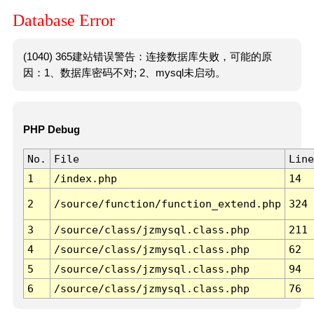
Database Error
(1040) 365建站错误警告：连接数据库失败，可能的原
因：1、数据库密码不对; 2、mysql未启动。
PHP Debug
No.
File
Line
1
/index.php
14
2
/source/function/function_extend.php
324
3
/source/class/jzmysql.class.php
211
4
/source/class/jzmysql.class.php
62
5
/source/class/jzmysql.class.php
94
6
/source/class/jzmysql.class.php
76