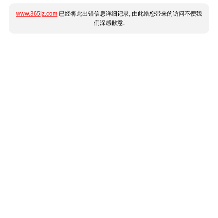
www.365jz.com
已经将此出错信息详细记录, 由此给您带来的访问不便我
们深感歉意.