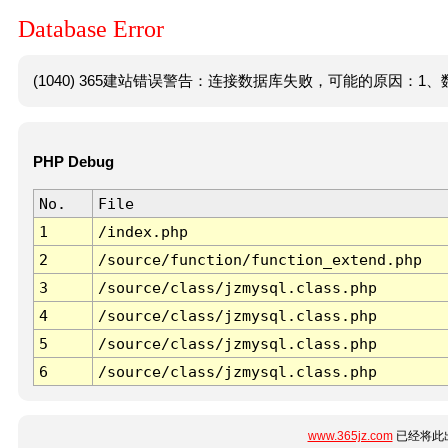
Database Error
(1040) 365建站错误警告：连接数据库失败，可能的原因：1、数
PHP Debug
No.
File
1
/index.php
2
/source/function/function_extend.php
3
/source/class/jzmysql.class.php
4
/source/class/jzmysql.class.php
5
/source/class/jzmysql.class.php
6
/source/class/jzmysql.class.php
www.365jz.com
已经将此