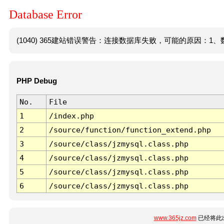
Database Error
(1040) 365建站错误警告：连接数据库失败，可能的原因：1、数
PHP Debug
No.
File
1
/index.php
2
/source/function/function_extend.php
3
/source/class/jzmysql.class.php
4
/source/class/jzmysql.class.php
5
/source/class/jzmysql.class.php
6
/source/class/jzmysql.class.php
www.365jz.com
已经将此