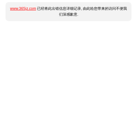
www.365jz.com
已经将此出错信息详细记录, 由此给您带来的访问不便我
们深感歉意.