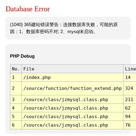
Database Error
(1040) 365建站错误警告：连接数据库失败，可能的原
因：1、数据库密码不对; 2、mysql未启动。
PHP Debug
No.
File
Line
1
/index.php
14
2
/source/function/function_extend.php
324
3
/source/class/jzmysql.class.php
211
4
/source/class/jzmysql.class.php
62
5
/source/class/jzmysql.class.php
94
6
/source/class/jzmysql.class.php
76