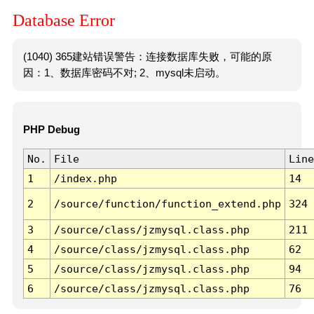
Database Error
(1040) 365建站错误警告：连接数据库失败，可能的原
因：1、数据库密码不对; 2、mysql未启动。
PHP Debug
No.
File
Line
1
/index.php
14
2
/source/function/function_extend.php
324
3
/source/class/jzmysql.class.php
211
4
/source/class/jzmysql.class.php
62
5
/source/class/jzmysql.class.php
94
6
/source/class/jzmysql.class.php
76