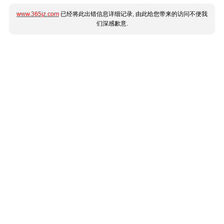
www.365jz.com
已经将此出错信息详细记录, 由此给您带来的访问不便我
们深感歉意.