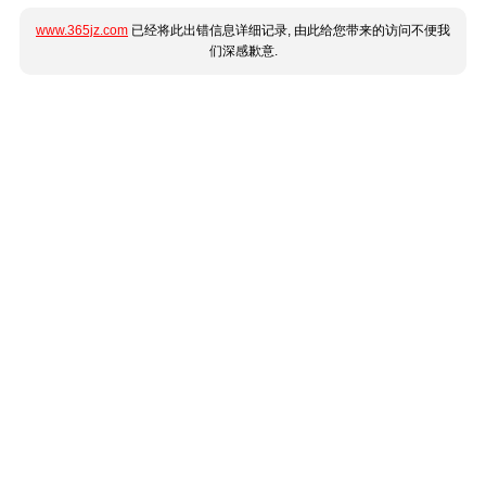
www.365jz.com
已经将此出错信息详细记录, 由此给您带来的访问不便我
们深感歉意.