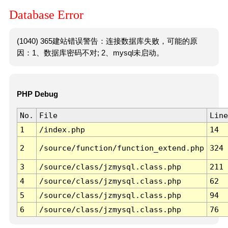
Database Error
(1040) 365建站错误警告：连接数据库失败，可能的原
因：1、数据库密码不对; 2、mysql未启动。
PHP Debug
No.
File
Line
1
/index.php
14
2
/source/function/function_extend.php
324
3
/source/class/jzmysql.class.php
211
4
/source/class/jzmysql.class.php
62
5
/source/class/jzmysql.class.php
94
6
/source/class/jzmysql.class.php
76