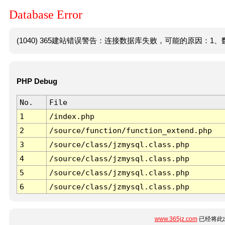
Database Error
(1040) 365建站错误警告：连接数据库失败，可能的原因：1、数
PHP Debug
No.
File
1
/index.php
2
/source/function/function_extend.php
3
/source/class/jzmysql.class.php
4
/source/class/jzmysql.class.php
5
/source/class/jzmysql.class.php
6
/source/class/jzmysql.class.php
www.365jz.com
已经将此