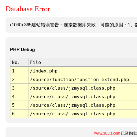
Database Error
(1040) 365建站错误警告：连接数据库失败，可能的原因：1、数
PHP Debug
No.
File
1
/index.php
2
/source/function/function_extend.php
3
/source/class/jzmysql.class.php
4
/source/class/jzmysql.class.php
5
/source/class/jzmysql.class.php
6
/source/class/jzmysql.class.php
www.365jz.com
已经将此