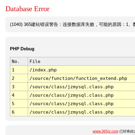
Database Error
(1040) 365建站错误警告：连接数据库失败，可能的原因：1、数
PHP Debug
No.
File
1
/index.php
2
/source/function/function_extend.php
3
/source/class/jzmysql.class.php
4
/source/class/jzmysql.class.php
5
/source/class/jzmysql.class.php
6
/source/class/jzmysql.class.php
www.365jz.com
已经将此