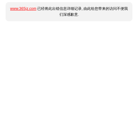
www.365jz.com
已经将此出错信息详细记录, 由此给您带来的访问不便我
们深感歉意.