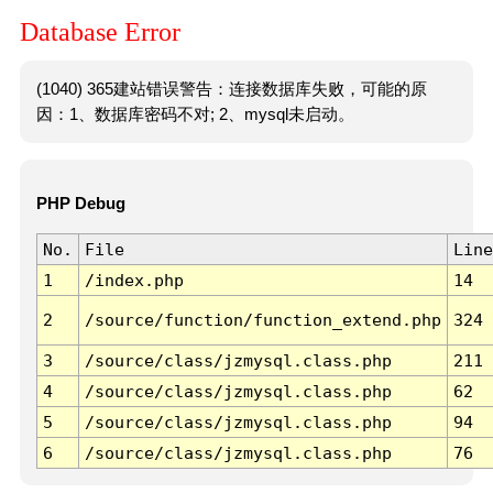
Database Error
(1040) 365建站错误警告：连接数据库失败，可能的原
因：1、数据库密码不对; 2、mysql未启动。
PHP Debug
No.
File
Line
1
/index.php
14
2
/source/function/function_extend.php
324
3
/source/class/jzmysql.class.php
211
4
/source/class/jzmysql.class.php
62
5
/source/class/jzmysql.class.php
94
6
/source/class/jzmysql.class.php
76