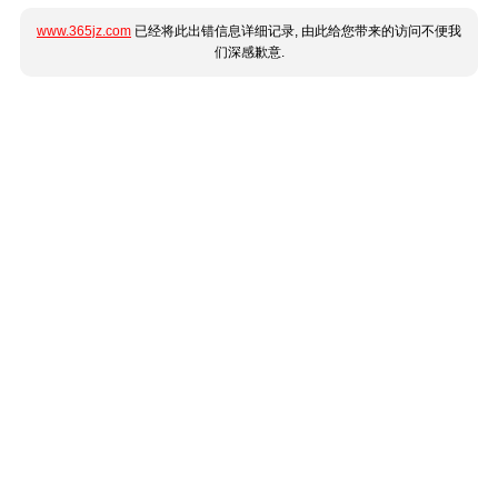
www.365jz.com
已经将此出错信息详细记录, 由此给您带来的访问不便我
们深感歉意.