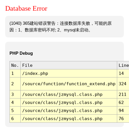
Database Error
(1040) 365建站错误警告：连接数据库失败，可能的原
因：1、数据库密码不对; 2、mysql未启动。
PHP Debug
No.
File
Line
1
/index.php
14
2
/source/function/function_extend.php
324
3
/source/class/jzmysql.class.php
211
4
/source/class/jzmysql.class.php
62
5
/source/class/jzmysql.class.php
94
6
/source/class/jzmysql.class.php
76