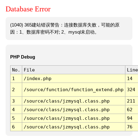
Database Error
(1040) 365建站错误警告：连接数据库失败，可能的原
因：1、数据库密码不对; 2、mysql未启动。
PHP Debug
No.
File
Line
1
/index.php
14
2
/source/function/function_extend.php
324
3
/source/class/jzmysql.class.php
211
4
/source/class/jzmysql.class.php
62
5
/source/class/jzmysql.class.php
94
6
/source/class/jzmysql.class.php
76