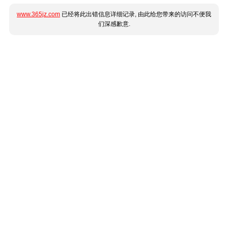
www.365jz.com
已经将此出错信息详细记录, 由此给您带来的访问不便我
们深感歉意.