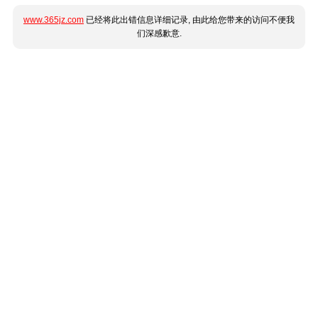
www.365jz.com
已经将此出错信息详细记录, 由此给您带来的访问不便我
们深感歉意.