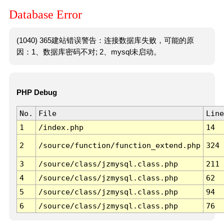
Database Error
(1040) 365建站错误警告：连接数据库失败，可能的原
因：1、数据库密码不对; 2、mysql未启动。
PHP Debug
No.
File
Line
1
/index.php
14
2
/source/function/function_extend.php
324
3
/source/class/jzmysql.class.php
211
4
/source/class/jzmysql.class.php
62
5
/source/class/jzmysql.class.php
94
6
/source/class/jzmysql.class.php
76