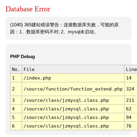
Database Error
(1040) 365建站错误警告：连接数据库失败，可能的原
因：1、数据库密码不对; 2、mysql未启动。
PHP Debug
No.
File
Line
1
/index.php
14
2
/source/function/function_extend.php
324
3
/source/class/jzmysql.class.php
211
4
/source/class/jzmysql.class.php
62
5
/source/class/jzmysql.class.php
94
6
/source/class/jzmysql.class.php
76