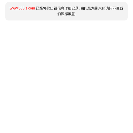
www.365jz.com
已经将此出错信息详细记录, 由此给您带来的访问不便我
们深感歉意.