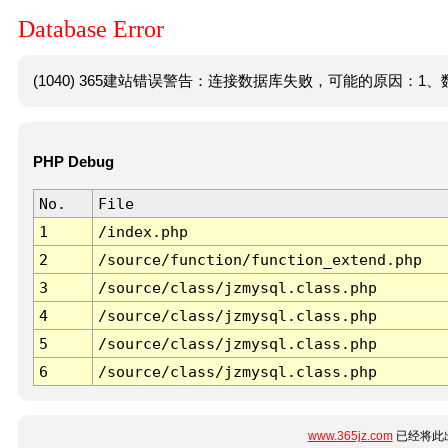
Database Error
(1040) 365建站错误警告：连接数据库失败，可能的原因：1、数
PHP Debug
No.
File
1
/index.php
2
/source/function/function_extend.php
3
/source/class/jzmysql.class.php
4
/source/class/jzmysql.class.php
5
/source/class/jzmysql.class.php
6
/source/class/jzmysql.class.php
www.365jz.com
已经将此