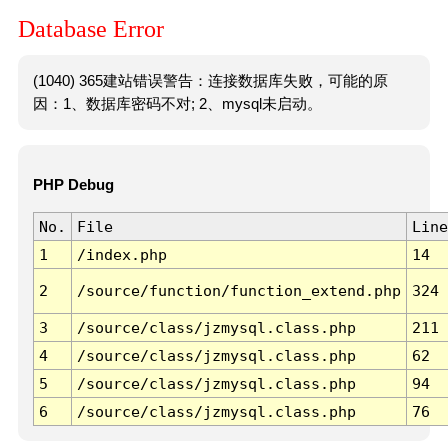
Database Error
(1040) 365建站错误警告：连接数据库失败，可能的原
因：1、数据库密码不对; 2、mysql未启动。
PHP Debug
No.
File
Line
1
/index.php
14
2
/source/function/function_extend.php
324
3
/source/class/jzmysql.class.php
211
4
/source/class/jzmysql.class.php
62
5
/source/class/jzmysql.class.php
94
6
/source/class/jzmysql.class.php
76