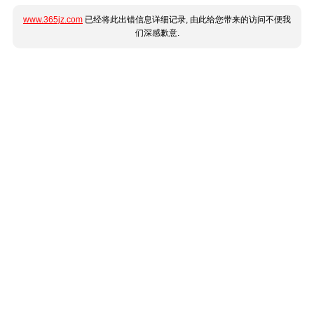
www.365jz.com
已经将此出错信息详细记录, 由此给您带来的访问不便我
们深感歉意.