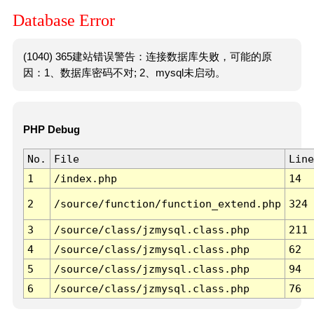
Database Error
(1040) 365建站错误警告：连接数据库失败，可能的原
因：1、数据库密码不对; 2、mysql未启动。
PHP Debug
No.
File
Line
1
/index.php
14
2
/source/function/function_extend.php
324
3
/source/class/jzmysql.class.php
211
4
/source/class/jzmysql.class.php
62
5
/source/class/jzmysql.class.php
94
6
/source/class/jzmysql.class.php
76