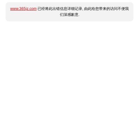
www.365jz.com
已经将此出错信息详细记录, 由此给您带来的访问不便我
们深感歉意.