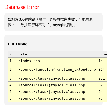
Database Error
(1040) 365建站错误警告：连接数据库失败，可能的原
因：1、数据库密码不对; 2、mysql未启动。
PHP Debug
No.
File
Line
1
/index.php
14
2
/source/function/function_extend.php
324
3
/source/class/jzmysql.class.php
211
4
/source/class/jzmysql.class.php
62
5
/source/class/jzmysql.class.php
94
6
/source/class/jzmysql.class.php
76