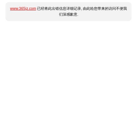
www.365jz.com
已经将此出错信息详细记录, 由此给您带来的访问不便我
们深感歉意.