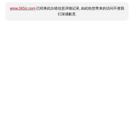
www.365jz.com
已经将此出错信息详细记录, 由此给您带来的访问不便我
们深感歉意.