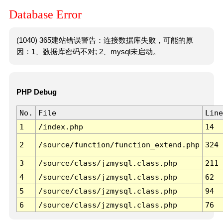
Database Error
(1040) 365建站错误警告：连接数据库失败，可能的原
因：1、数据库密码不对; 2、mysql未启动。
PHP Debug
No.
File
Line
1
/index.php
14
2
/source/function/function_extend.php
324
3
/source/class/jzmysql.class.php
211
4
/source/class/jzmysql.class.php
62
5
/source/class/jzmysql.class.php
94
6
/source/class/jzmysql.class.php
76