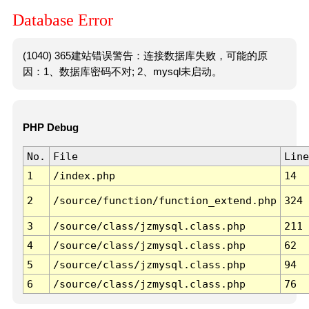
Database Error
(1040) 365建站错误警告：连接数据库失败，可能的原
因：1、数据库密码不对; 2、mysql未启动。
PHP Debug
No.
File
Line
1
/index.php
14
2
/source/function/function_extend.php
324
3
/source/class/jzmysql.class.php
211
4
/source/class/jzmysql.class.php
62
5
/source/class/jzmysql.class.php
94
6
/source/class/jzmysql.class.php
76