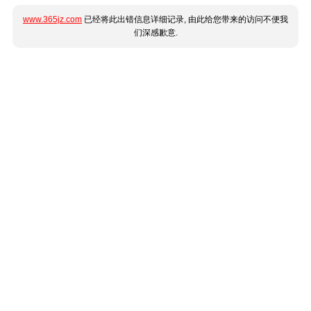
www.365jz.com
已经将此出错信息详细记录, 由此给您带来的访问不便我
们深感歉意.