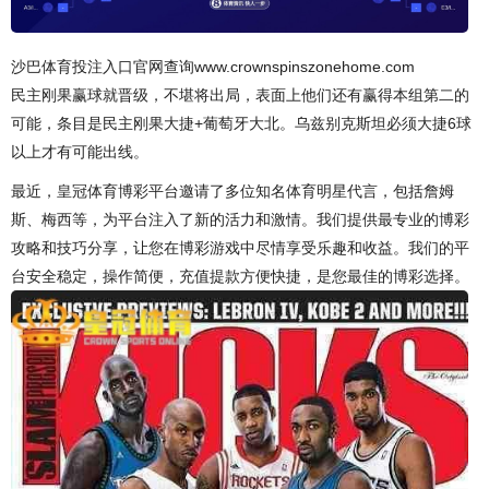
沙巴体育投注入口官网查询www.crownspinszonehome.com
民主刚果赢球就晋级，不堪将出局，表面上他们还有赢得本组第二的
可能，条目是民主刚果大捷+葡萄牙大北。乌兹别克斯坦必须大捷6球
以上才有可能出线。
最近，皇冠体育博彩平台邀请了多位知名体育明星代言，包括詹姆
斯、梅西等，为平台注入了新的活力和激情。我们提供最专业的博彩
攻略和技巧分享，让您在博彩游戏中尽情享受乐趣和收益。我们的平
台安全稳定，操作简便，充值提款方便快捷，是您最佳的博彩选择。