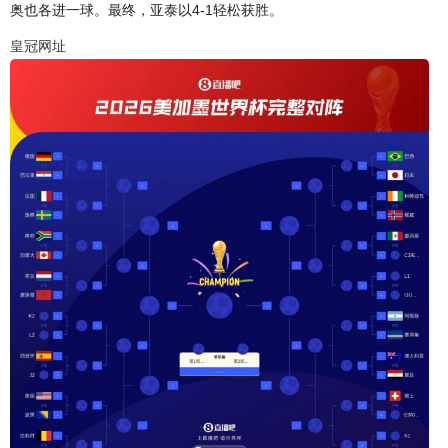
奥也各进一球。最终，亚泰以4-1轻松获胜。
皇冠网址