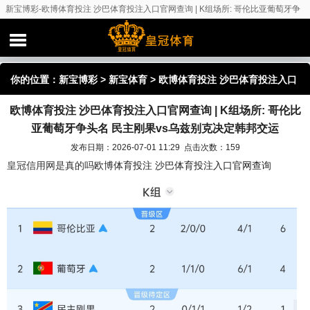
新宝博彩-欧博体育投注 沙巴体育投注入口官网查询 | K组场所: 哥伦比亚葡萄牙争
头名 民主刚果vs乌兹别克决定韩邦交运
你的位置：
新宝博彩
>
新宝体育
> 欧博体育投注 沙巴体育投注入口
欧博体育投注 沙巴体育投注入口官网查询 | K组场所: 哥伦比
官网查询 | K组场所: 哥伦比亚葡萄牙争头名 民主刚果vs乌兹别克决
亚葡萄牙争头名 民主刚果vs乌兹别克决定韩邦交运
定韩邦交运
发布日期：2026-07-01 11:29 点击次数：159
皇冠信用网是真的吗
欧博体育投注 沙巴体育投注入口官网查询