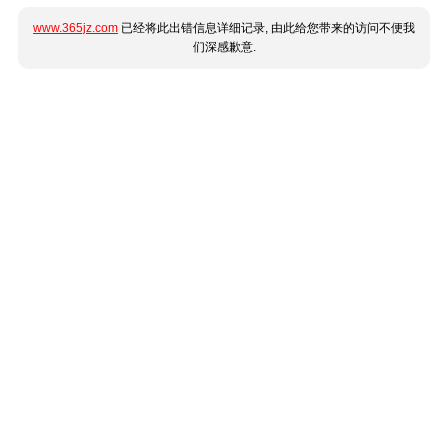
www.365jz.com
已经将此出错信息详细记录, 由此给您带来的访问不便我
们深感歉意.