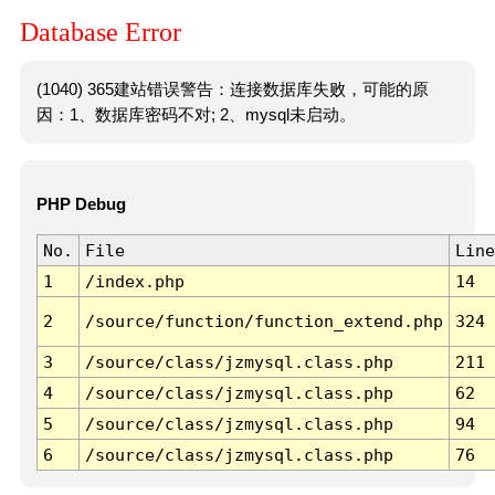
Database Error
(1040) 365建站错误警告：连接数据库失败，可能的原
因：1、数据库密码不对; 2、mysql未启动。
PHP Debug
No.
File
Line
1
/index.php
14
2
/source/function/function_extend.php
324
3
/source/class/jzmysql.class.php
211
4
/source/class/jzmysql.class.php
62
5
/source/class/jzmysql.class.php
94
6
/source/class/jzmysql.class.php
76