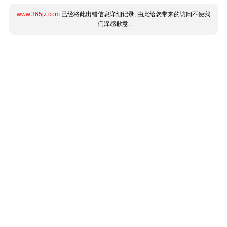
www.365jz.com
已经将此出错信息详细记录, 由此给您带来的访问不便我
们深感歉意.