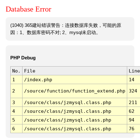
Database Error
(1040) 365建站错误警告：连接数据库失败，可能的原
因：1、数据库密码不对; 2、mysql未启动。
PHP Debug
No.
File
Line
1
/index.php
14
2
/source/function/function_extend.php
324
3
/source/class/jzmysql.class.php
211
4
/source/class/jzmysql.class.php
62
5
/source/class/jzmysql.class.php
94
6
/source/class/jzmysql.class.php
76