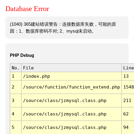
Database Error
(1040) 365建站错误警告：连接数据库失败，可能的原
因：1、数据库密码不对; 2、mysql未启动。
PHP Debug
No.
File
Line
1
/index.php
13
2
/source/function/function_extend.php
1548
3
/source/class/jzmysql.class.php
211
4
/source/class/jzmysql.class.php
62
5
/source/class/jzmysql.class.php
94