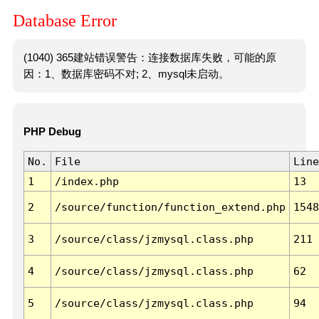
Database Error
(1040) 365建站错误警告：连接数据库失败，可能的原
因：1、数据库密码不对; 2、mysql未启动。
PHP Debug
No.
File
Line
1
/index.php
13
2
/source/function/function_extend.php
1548
3
/source/class/jzmysql.class.php
211
4
/source/class/jzmysql.class.php
62
5
/source/class/jzmysql.class.php
94